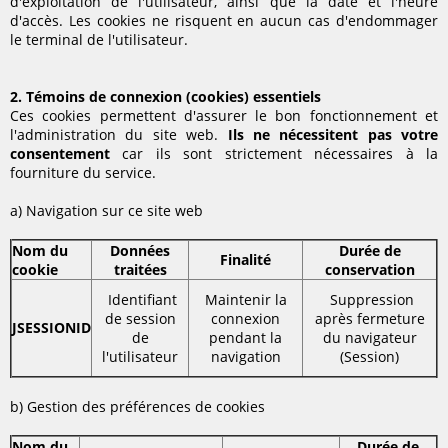
d'exploitation de l'utilisateur, ainsi que la date et l'heure
d'accès. Les cookies ne risquent en aucun cas d'endommager
le terminal de l'utilisateur.
2. Témoins de connexion (cookies) essentiels
Ces cookies permettent d'assurer le bon fonctionnement et
l'administration du site web.
Ils ne nécessitent pas votre
consentement
car ils sont strictement nécessaires à la
fourniture du service.
a) Navigation sur ce site web
Nom du
Données
Durée de
Finalité
cookie
traitées
conservation
Identifiant
Maintenir la
Suppression
de session
connexion
après fermeture
JSESSIONID
de
pendant la
du navigateur
l'utilisateur
navigation
(Session)
b) Gestion des préférences de cookies
Nom du
Durée de