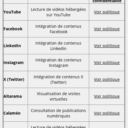
confidentialité
Lecture de vidéos hébergées
YouTube
Voir politique
sur YouTube
Intégration de contenus
Facebook
Voir politique
Facebook
Intégration de contenus
LinkedIn
Voir politique
LinkedIn
Intégration de contenus
Instagram
Voir politique
Instagram
Intégration de contenus X
X (Twitter)
Voir politique
(Twitter)
Visualisation de visites
Altarama
Voir politique
virtuelles
Consultation de publications
Calaméo
Voir politique
numériques
Lecture de vidéos hébergées