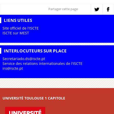
Partager cette page
LIENS UTILES
Site officiel de l'ISCTE
ISCTE sur MEST
INTERLOCUTEURS SUR PLACE
Secretariado.ds
@
iscte.pt
Service des relations internationales de l'ISCTE
iro@iscte.pt
UNIVERSITÉ TOULOUSE 1 CAPITOLE