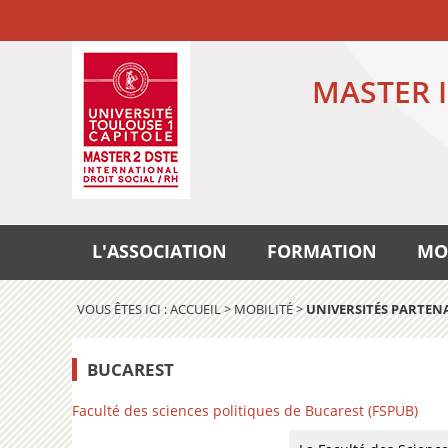
MASTER I
L'ASSOCIATION
FORMATION
MO
VOUS ÊTES ICI :
ACCUEIL
>
MOBILITÉ
>
UNIVERSITÉS PARTEN
BUCAREST
Faculté des sciences politiques de Bucarest (FSPUB)