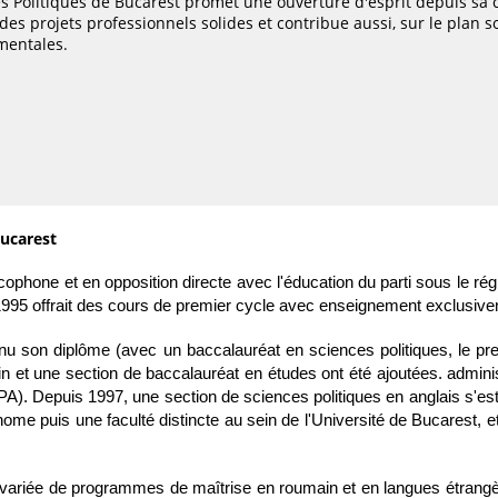
es Politiques de Bucarest promet une ouverture d'esprit depuis sa 
es projets professionnels solides et contribue aussi, sur le plan so
mentales.
Bucarest
phone et en opposition directe avec l'éducation du parti sous le ré
995 offrait des cours de premier cycle avec enseignement exclusivem
enu son diplôme (avec un baccalauréat en sciences politiques, le 
 et une section de baccalauréat en études ont été ajoutées. administr
PA). Depuis 1997, une section de sciences politiques en anglais s'est 
me puis une faculté distincte au sein de l'Université de Bucarest, e
ie variée de programmes de maîtrise en roumain et en langues étrangè