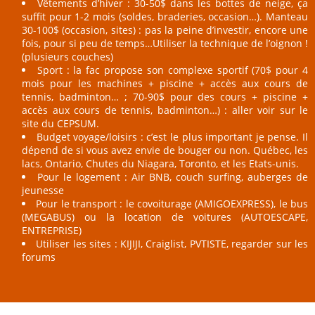
Vêtements d’hiver : 30-50$ dans les bottes de neige, ça
suffit pour 1-2 mois (soldes, braderies, occasion…). Manteau
30-100$ (occasion, sites) : pas la peine d’investir, encore une
fois, pour si peu de temps…Utiliser la technique de l’oignon !
(plusieurs couches)
Sport : la fac propose son complexe sportif (70$ pour 4
mois pour les machines + piscine + accès aux cours de
tennis, badminton… ; 70-90$ pour des cours + piscine +
accès aux cours de tennis, badminton…) : aller voir sur le
site du CEPSUM.
Budget voyage/loisirs : c’est le plus important je pense. Il
dépend de si vous avez envie de bouger ou non. Québec, les
lacs, Ontario, Chutes du Niagara, Toronto, et les Etats-unis.
Pour le logement : Air BNB, couch surfing, auberges de
jeunesse
Pour le transport : le covoiturage (AMIGOEXPRESS), le bus
(MEGABUS) ou la location de voitures (AUTOESCAPE,
ENTREPRISE)
Utiliser les sites : KIJIJI, Craiglist, PVTISTE, regarder sur les
forums