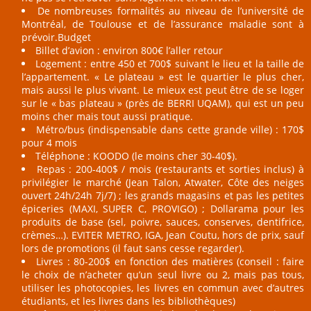
De nombreuses formalités au niveau de l’université de
Montréal, de Toulouse et de l’assurance maladie sont à
prévoir.Budget
Billet d’avion : environ 800€ l’aller retour
Logement : entre 450 et 700$ suivant le lieu et la taille de
l’appartement. « Le plateau » est le quartier le plus cher,
mais aussi le plus vivant. Le mieux est peut être de se loger
sur le « bas plateau » (près de BERRI UQAM), qui est un peu
moins cher mais tout aussi pratique.
Métro/bus (indispensable dans cette grande ville) : 170$
pour 4 mois
Téléphone : KOODO (le moins cher 30-40$).
Repas : 200-400$ / mois (restaurants et sorties inclus) à
privilégier le marché (Jean Talon, Atwater, Côte des neiges
ouvert 24h/24h 7j/7) ; les grands magasins et pas les petites
épiceries (MAXI, SUPER C, PROVIGO) ; Dollarama pour les
produits de base (sel, poivre, sauces, conserves, dentifrice,
crèmes…). EVITER METRO, IGA, Jean Coutu, hors de prix, sauf
lors de promotions (il faut sans cesse regarder).
Livres : 80-200$ en fonction des matières (conseil : faire
le choix de n’acheter qu’un seul livre ou 2, mais pas tous,
utiliser les photocopies, les livres en commun avec d’autres
étudiants, et les livres dans les bibliothèques)